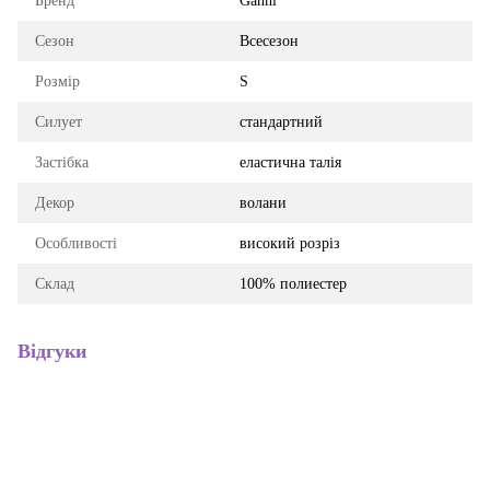
Бренд
Ganni
Сезон
Всесезон
Розмір
S
Силует
стандартний
Застібка
еластична талія
Декор
волани
Особливості
високий розріз
Склад
100% полиестер
Відгуки