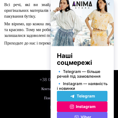
Всі речі, які ви знайдете в Anima store, створені з
оригінальних матеріалів бренду та мають повний комплект
пакування бутіку.
Ми віримо, що кожна людина хоче відчувати себе впевнено
та красиво. Тому ми робимо все можливе, щоб наші клієнти
залишалися задоволені покупками.
Приходьте до нас і переконайтеся самі!
+38 050 743 01 42
Контактна інформація
Повна версія сайту
Мапа сайту
© 2026