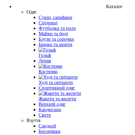
Каталог
Одяг
Сукні, сарафани
Спідниці
Футболки та поло
Майки та боді
Блузи та сорочки
Брюки та шорти
Гольф
Денім
Костюми
Худі та світшоти
Спортивний одяг
Жакети та жилети
Верхній одяг
Кардигани
Светр
Взуття
Сандалії
Босоніжки