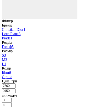
Фільтр
Бренд
Christian Dior
1
Loro Piana
3
Prada
1
Розділ
Гольф
5
Розмір
S
3
M
3
L
1
Колір
Білий
Сірий
Ціна, грн
знижка%