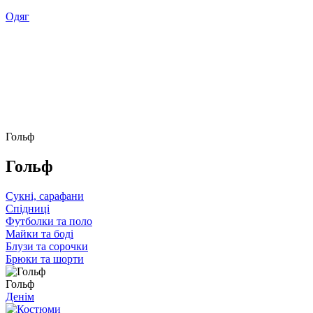
Одяг
Гольф
Гольф
Сукні, сарафани
Спідниці
Футболки та поло
Майки та боді
Блузи та сорочки
Брюки та шорти
Гольф
Денім