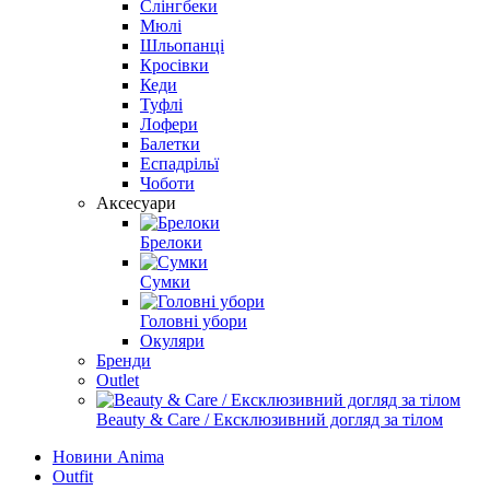
Слінгбеки
Мюлі
Шльопанці
Кросівки
Кеди
Туфлі
Лофери
Балетки
Еспадрільї
Чоботи
Аксесуари
Брелоки
Сумки
Головні убори
Окуляри
Бренди
Outlet
Beauty & Care / Ексклюзивний догляд за тілом
Новини Anima
Outfit