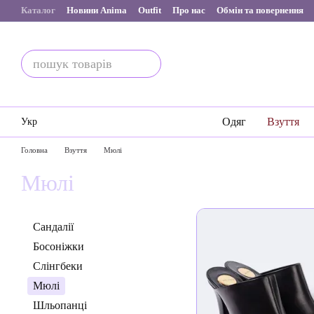
Перейти до основного контенту
Каталог
Новини Anima
Outfit
Про нас
Обмін та повернення
Одяг
Взуття
Укр
Головна
Взуття
Мюлі
Мюлі
Сандалії
Босоніжки
Слінгбеки
Мюлі
Шльопанці