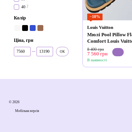
2
40
−10%
Колір
Louis Vuitton
Мюлі Pool Pillow Fl
Ціна, грн
Comfort Louis Vuitt
Від Ціна, грн
До Ціна, грн
8 400 грн
ОК
7 560 грн
В наявності
© 2026
Мобільна версія