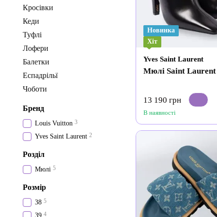
Кросівки
Кеди
Новинка
Туфлі
Хіт
Лофери
Yves Saint Laurent
Балетки
Мюлі Saint Laurent
Еспадрільї
Чоботи
13 190 грн
Бренд
В наявності
3
Louis Vuitton
2
Yves Saint Laurent
Розділ
5
Мюлі
Розмір
5
38
4
39