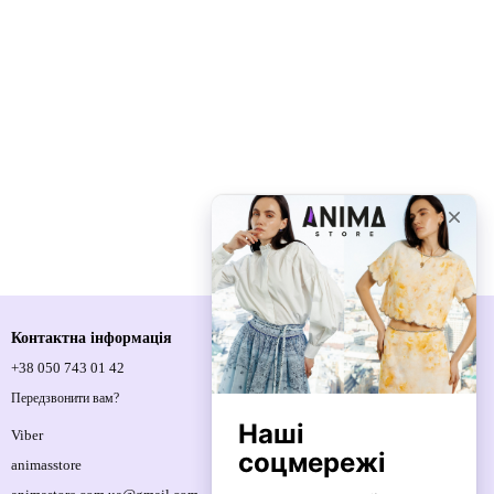
Контактна інформація
+38 050 743 01 42
Спортивна площа, 1, м.Київ, 01021,
Україна
Передзвонити вам?
Мапа проїзду
Viber
animasstore