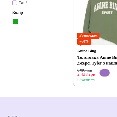
1
Так
Колір
Розпродаж
−60%
Anine Bing
Толстовка Anine Bi
джерсі Tyler з наш
логотипом
6 095 грн
2 438 грн
В наявності