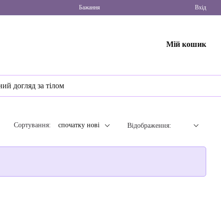
Бажання
Вхід
Мій кошик
ний догляд за тілом
Сортування:
спочатку нові
Відображення: