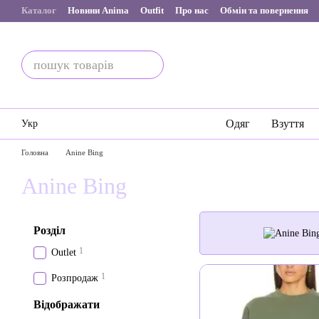
Перейти до основного контенту
Каталог
Новини Anima
Outfit
Про нас
Обмін та повернення
Одяг
Взуття
Укр
Головна
Anine Bing
Anine Bing
Розділ
1
Outlet
1
Розпродаж
Відображати