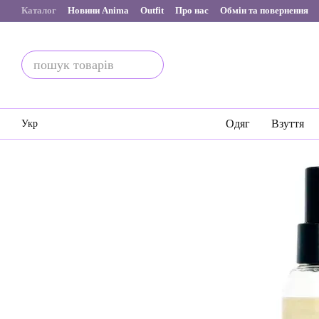
Перейти до основного контенту
Каталог
Новини Anima
Outfit
Про нас
Обмін та повернення
Одяг
Взуття
Укр