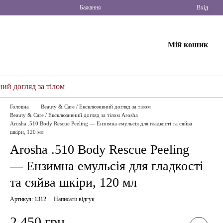
Бажання
Вхід
Мій кошик
ний догляд за тілом
Головна
Beauty & Care / Ексклюзивний догляд за тілом
Beauty & Care / Ексклюзивний догляд за тілом Arosha
Arosha .510 Body Rescue Peeling — Ензимна емульсія для гладкості та сяйва
шкіри, 120 мл
Arosha .510 Body Rescue Peeling
— Ензимна емульсія для гладкості
та сяйва шкіри, 120 мл
Артикул: 1312
Написати відгук
2 450 грн