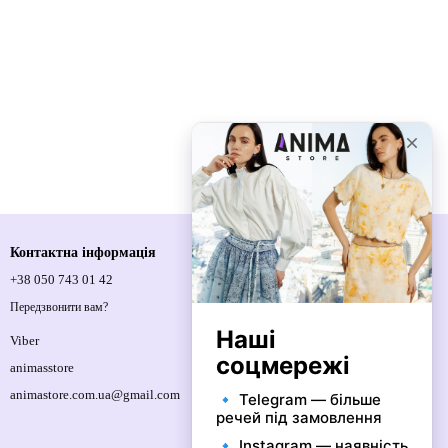
Контактна інформація
+38 050 743 01 42
Спортивна площа, 1, м.Київ, 01021,
Україна
Передзвонити вам?
Мапа проїзду
Viber
animasstore
animastore.com.ua@gmail.com