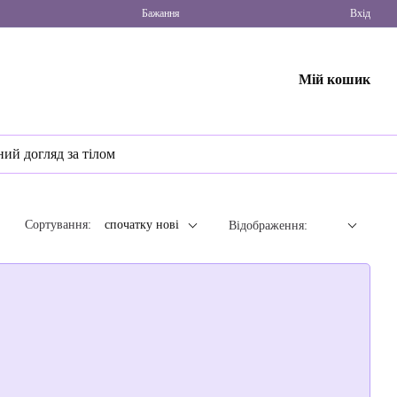
Бажання
Вхід
Мій кошик
ний догляд за тілом
Сортування:
спочатку нові
Відображення: