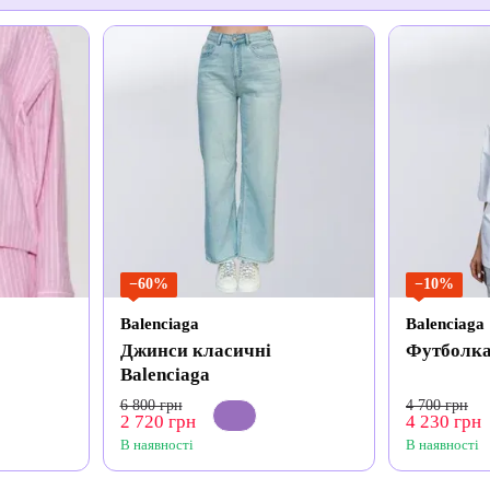
−60%
−10%
Balenciaga
Balenciaga
Джинси класичні
Футболка 
Balenciaga
6 800 грн
4 700 грн
2 720 грн
4 230 грн
В наявності
В наявності