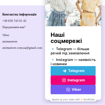
Контактна інформація
+38 050 743 01 42
Спортивна площа, 1, м.Київ, 01021,
Україна
Передзвонити вам?
Мапа проїзду
Viber
animasstore
animastore.com.ua@gmail.com