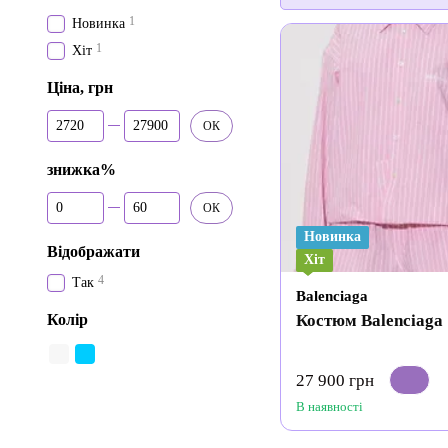
1
Новинка
1
Хіт
Ціна, грн
Від Ціна, грн
До Ціна, грн
ОК
знижка%
Від знижка%
До знижка%
ОК
Новинка
Відображати
Хіт
4
Так
Balenciaga
Костюм Balenciaga
Колір
27 900 грн
В наявності