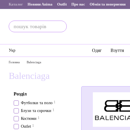
Перейти до основного контенту
Каталог
Новини Anima
Outfit
Про нас
Обмін та повернення
Одяг
Взуття
Укр
Головна
Balenciaga
Balenciaga
Розділ
1
Футболки та поло
1
Блузи та сорочки
1
Костюми
1
Outlet