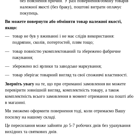
без пояснення причин. У разі повернення/обміну товарів
належної якості (без браку), поштові витрати оплачує
покупець.
Ви можете повернути або обміняти товар належної якості,
якщо:
товар не був у вживанні і не має слідів використання:
подряпин, сколів, потертостей, плям тощо;
товар повністю укомплектований та збережено фабричне
пакування;
збережено всі ярлики та заводське маркування;
товар зберігає товарний вигляд та свої споживчі властивості.
Зверніть увагу
на те, що при отриманні замовлення ви можете
перевірити зовнішній вигляд, комплектність товару, а також
комплектність всього замовлення в момент отримання на пошті або
в магазині.
Ми зможемо оформити повернення тоді, коли отримаємо Вашу
посилку на нашому складі.
Це пересилання може зайняти до 5-7 робочих днів без урахування
вихідних та святкових днів.