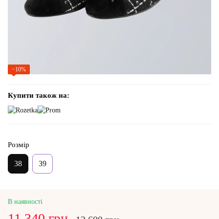
−10%
Купити також на:
Розмір
38
39
В наявності
11 340 грн