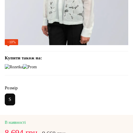
−10%
Купити також на:
Розмір
S
В наявності
8 694 грн