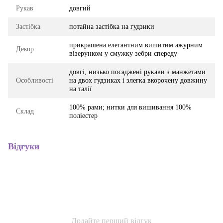
Рукав
довгий
Застібка
потайна застібка на гудзики
прикрашена елегантним вишитим ажурним
Декор
візерунком у смужку зебри спереду
довгі, низько посаджені рукави з манжетами
Особливості
на двох гудзиках і злегка вкорочену довжину
на талії
100% рами; нитки для вишивання 100%
Склад
поліестер
Відгуки
Додайте перший відгук