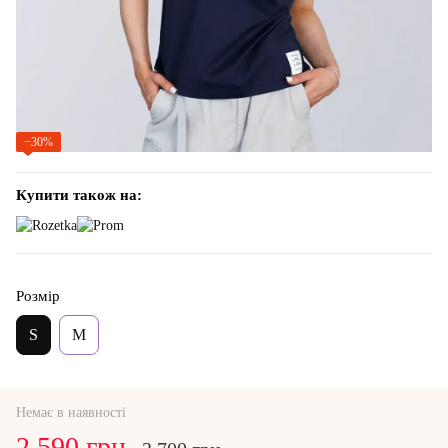
−30%
Купити також на:
Розмір
S
M
Немає в наявності
2 590 грн