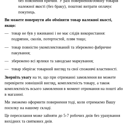
без пояснення причин. У разі повернення/обміну товарів
належної якості (без браку), поштові витрати оплачує
покупець.
Ви можете повернути або обміняти товар належної якості,
якщо:
товар не був у вживанні і не має слідів використання:
подряпин, сколів, потертостей, плям тощо;
товар повністю укомплектований та збережено фабричне
пакування;
збережено всі ярлики та заводське маркування;
товар зберігає товарний вигляд та свої споживчі властивості.
Зверніть увагу
на те, що при отриманні замовлення ви можете
перевірити зовнішній вигляд, комплектність товару, а також
комплектність всього замовлення в момент отримання на пошті або
в магазині.
Ми зможемо оформити повернення тоді, коли отримаємо Вашу
посилку на нашому складі.
Це пересилання може зайняти до 5-7 робочих днів без урахування
вихідних та святкових днів.