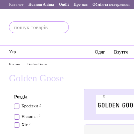
Перейти до основного контенту
Каталог
Новини Anima
Outfit
Про нас
Обмін та повернення
Одяг
Взуття
Укр
Головна
Golden Goose
Golden Goose
Розділ
2
Кросівки
2
Новинка
2
Хіт