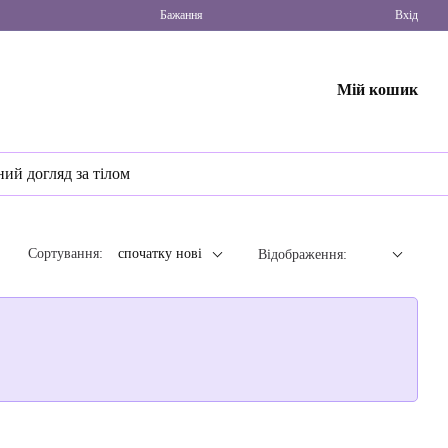
Бажання
Вхід
Мій кошик
ний догляд за тілом
Сортування:
спочатку нові
Відображення: