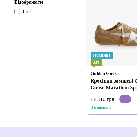
Відображати
2
Так
Новинка
Хіт
Golden Goose
Кросівки замшеві 
Goose Marathon Sp
12 310 грн
В наявності