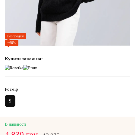
Розпродаж
−60%
Купити також на:
Розмір
S
В наявності
4 830 грн