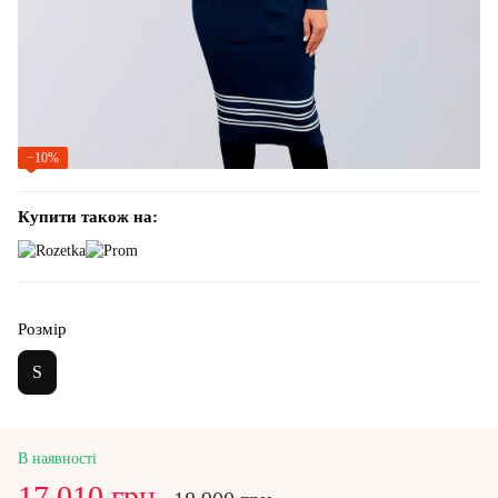
−10%
Купити також на:
Розмір
S
В наявності
17 010 грн