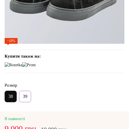
−10%
Купити також на:
Розмір
38
39
В наявності
9 000 грн