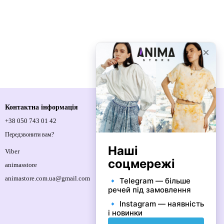
Контактна інформація
+38 050 743 01 42
Спортивна площа, 1, м.Київ, 01021,
Україна
Передзвонити вам?
Мапа проїзду
Viber
animasstore
animastore.com.ua@gmail.com