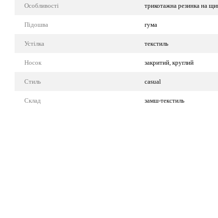
Особливості
трикотажна резинка на щи
Підошва
гума
Устілка
текстиль
Носок
закритий, круглий
Стиль
casual
Склад
замш-текстиль