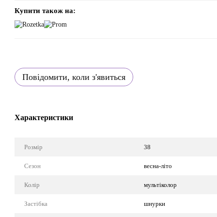
Купити також на:
Повідомити, коли з'явиться
Характеристики
Розмір
38
Сезон
весна-літо
Колір
мультіколор
Застібка
шнурки