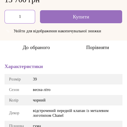
Купити
Увійти
для відображення накопичувальної знижки
%
До обраного
Порівняти
Характеристики
Розмір
39
Сезон
весна-літо
Колір
чорний
відстрочений передній клапан із металевим
Декор
логотипом Chanel
Підошва
гума