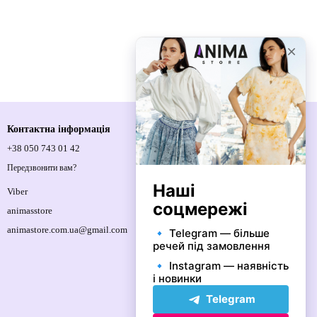
Контактна інформація
+38 050 743 01 42
Спортивна площа, 1, м.Київ, 01021,
Україна
Передзвонити вам?
Мапа проїзду
Viber
animasstore
animastore.com.ua@gmail.com