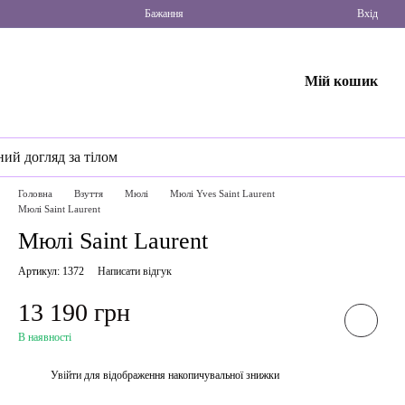
Бажання
Вхід
Мій кошик
ний догляд за тілом
Головна
Взуття
Мюлі
Мюлі Yves Saint Laurent
Мюлі Saint Laurent
Мюлі Saint Laurent
Артикул: 1372
Написати відгук
13 190 грн
В наявності
Увійти
для відображення накопичувальної знижки
%