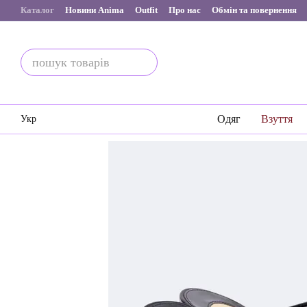
Перейти до основного контенту
Каталог
Новини Anima
Outfit
Про нас
Обмін та повернення
Одяг
Взуття
Укр