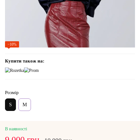
−10%
Купити також на:
Розмір
S
M
В наявності
9 000 грн