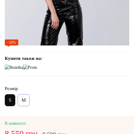
−10%
Купити також на:
Розмір
S
M
В наявності
8 550 грн