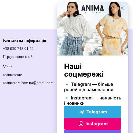
Контактна інформація
+38 050 743 01 42
Спортивна площа, 1, м.Київ, 01021,
Україна
Передзвонити вам?
Мапа проїзду
Viber
animasstore
animastore.com.ua@gmail.com