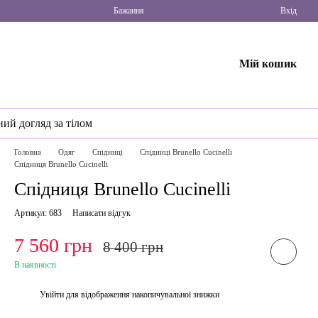
Бажання
Вхід
Мій кошик
ний догляд за тілом
Головна
Одяг
Спідниці
Спідниці Brunello Cucinelli
Спідниця Brunello Cucinelli
Спідниця Brunello Cucinelli
Артикул: 683
Написати відгук
7 560 грн
8 400 грн
В наявності
Увійти
для відображення накопичувальної знижки
%