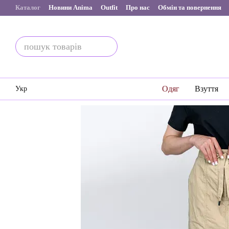
Перейти до основного контенту
Каталог
Новини Anima
Outfit
Про нас
Обмін та повернення
Одяг
Взуття
Укр