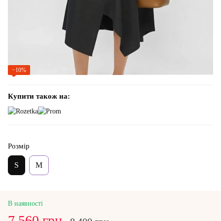
−10%
Купити також на:
Розмір
S
M
В наявності
7 560 грн