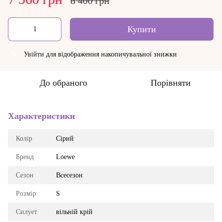
8 400 грн
Купити
Увійти
для відображення накопичувальної знижки
%
До обраного
Порівняти
Характеристики
Колір
Сірий
Бренд
Loewe
Сезон
Всесезон
Розмір
S
Силует
вільній крій