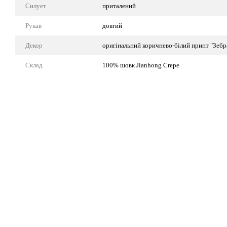
Силует
приталений
Рукав
довгий
Декор
оригінальний коричнево-білий принт "Зебр
Склад
100% шовк Jianhong Crepe