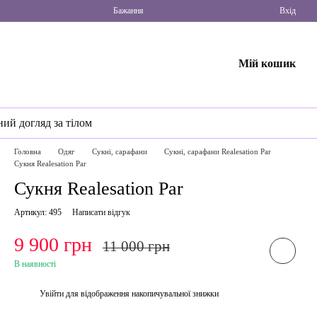
Бажання
Вхід
Мій кошик
ний догляд за тілом
Головна
Одяг
Сукні, сарафани
Сукні, сарафани Realesation Par
Сукня Realesation Par
Сукня Realesation Par
Артикул: 495
Написати відгук
9 900 грн
11 000 грн
В наявності
Увійти
для відображення накопичувальної знижки
%