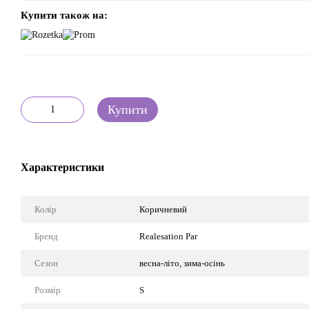
Купити також на:
Купити
Характеристики
Колір
Коричневий
Бренд
Realesation Par
Сезон
весна-літо, зима-осінь
Розмір
S