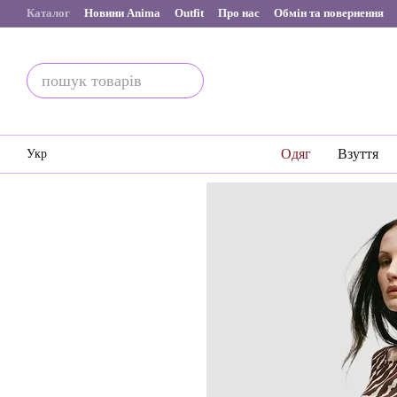
Перейти до основного контенту
Каталог
Новини Anima
Outfit
Про нас
Обмін та повернення
Одяг
Взуття
Укр