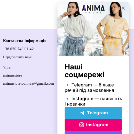
Контактна інформація
+38 050 743 01 42
Спортивна площа, 1, м.Київ, 01021,
Україна
Передзвонити вам?
Мапа проїзду
Viber
animasstore
animastore.com.ua@gmail.com