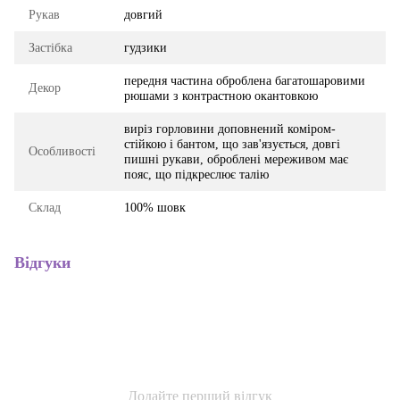
Рукав
довгий
Застібка
гудзики
передня частина оброблена багатошаровими
Декор
рюшами з контрастною окантовкою
виріз горловини доповнений коміром-
стійкою і бантом, що зав'язується, довгі
Особливості
пишні рукави, оброблені мереживом має
пояс, що підкреслює талію
Склад
100% шовк
Відгуки
Додайте перший відгук