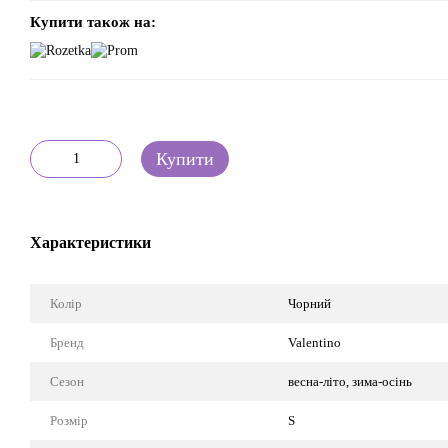
Купити також на:
Купити
Характеристики
Колір
Чорний
Бренд
Valentino
Сезон
весна-літо, зима-осінь
Розмір
S