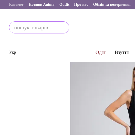
Перейти до основного контенту
Каталог
Новини Anima
Outfit
Про нас
Обмін та повернення
Одяг
Взуття
Укр