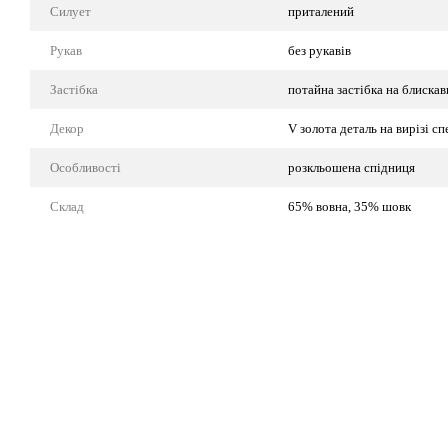
Силует
приталений
Рукав
без рукавів
Застібка
потайна застібка на блискав
Декор
V золота деталь на вирізі с
Особливості
розкльошена спідниця
Склад
65% вовна, 35% шовк