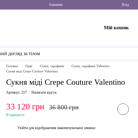
Бажання
Вхід
Мій кошик
ний догляд за тілом
Головна
Одяг
Сукні, сарафани
Сукні, сарафани Valentino
Сукня міді Crepe Couture Valentino
Сукня міді Crepe Couture Valentino
Артикул: 217
Написати відгук
33 120 грн
36 800 грн
В наявності
Увійти
для відображення накопичувальної знижки
%