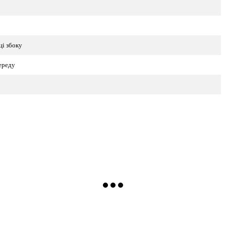
ці збоку
переду