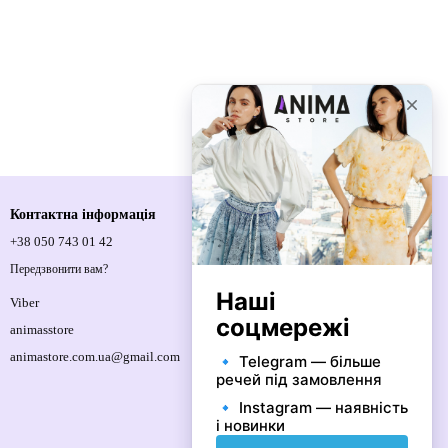
Контактна інформація
+38 050 743 01 42
Спортивна площа, 1, м.Київ, 01021,
Україна
Передзвонити вам?
Мапа проїзду
Viber
animasstore
animastore.com.ua@gmail.com