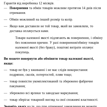
Гарантія від виробника 12 місяців.
Повернення
та обмін товарів можливе протягом 14 днів після
отримання.
Обмін можливий на інший розмір та колір.
Якщо вам доставили не той товар, який ви замовляли, то
доставка оплачується нами.
Товари належної якості підлягають як поверненню, і обміну
без пояснення причин. У разі повернення/обміну товарів
належної якості (без браку), поштові витрати оплачує
покупець.
Ви можете повернути або обміняти товар належної якості,
якщо:
товар не був у вживанні і не має слідів використання:
подряпин, сколів, потертостей, плям тощо;
товар повністю укомплектований та збережено фабричне
пакування;
збережено всі ярлики та заводське маркування;
товар зберігає товарний вигляд та свої споживчі властивості.
Зверніть увагу
на те, що при отриманні замовлення ви можете