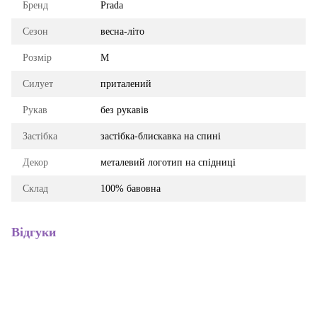
Бренд
Prada
Сезон
весна-літо
Розмір
M
Силует
приталений
Рукав
без рукавів
Застібка
застібка-блискавка на спині
Декор
металевий логотип на спідниці
Склад
100% бавовна
Відгуки