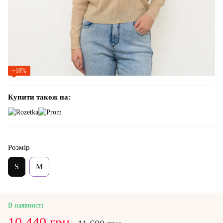
−10%
Купити також на:
Розмір
S
M
В наявності
10 440 грн