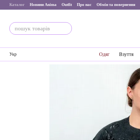
Перейти до основного контенту
Каталог
Новини Anima
Outfit
Про нас
Обмін та повернення
Одяг
Взуття
Укр