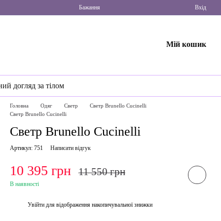
Бажання
Вхід
Мій кошик
ний догляд за тілом
Головна
Одяг
Светр
Светр Brunello Cucinelli
Светр Brunello Cucinelli
Светр Brunello Cucinelli
Артикул: 751
Написати відгук
10 395 грн
11 550 грн
В наявності
Увійти
для відображення накопичувальної знижки
%