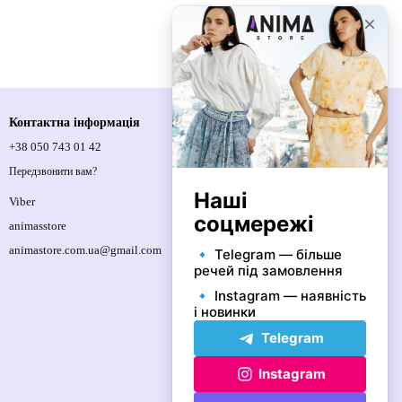
Контактна інформація
+38 050 743 01 42
Спортивна площа, 1, м.Київ, 01021,
Україна
Передзвонити вам?
Мапа проїзду
Viber
animasstore
animastore.com.ua@gmail.com