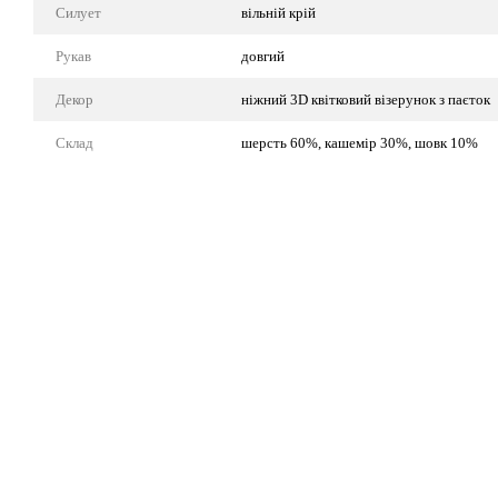
Силует
вільній крій
Рукав
довгий
Декор
ніжний 3D квітковий візерунок з паєток
Склад
шерсть 60%, кашемір 30%, шовк 10%