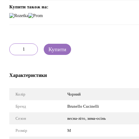
Купити також на:
Купити
Характеристики
Колір
Чорний
Бренд
Brunello Cucinelli
Сезон
весна-літо, зима-осінь
Розмір
M