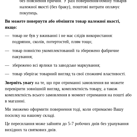
без пояснення причин. У разі повернення/обміну товарів
належної якості (без браку), поштові витрати оплачує
покупець.
Ви можете повернути або обміняти товар належної якості,
якщо:
товар не був у вживанні і не має слідів використання:
подряпин, сколів, потертостей, плям тощо;
товар повністю укомплектований та збережено фабричне
пакування;
збережено всі ярлики та заводське маркування;
товар зберігає товарний вигляд та свої споживчі властивості.
Зверніть увагу
на те, що при отриманні замовлення ви можете
перевірити зовнішній вигляд, комплектність товару, а також
комплектність всього замовлення в момент отримання на пошті або
в магазині.
Ми зможемо оформити повернення тоді, коли отримаємо Вашу
посилку на нашому складі.
Це пересилання може зайняти до 5-7 робочих днів без урахування
вихідних та святкових днів.