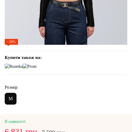
−10%
Купити також на:
Розмір
M
В наявності
6 831 грн