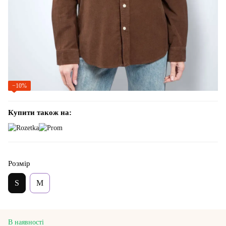
−10%
Купити також на:
Розмір
S
M
В наявності