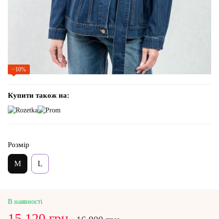
−10%
Купити також на:
Розмір
M
L
В наявності
15 120 грн