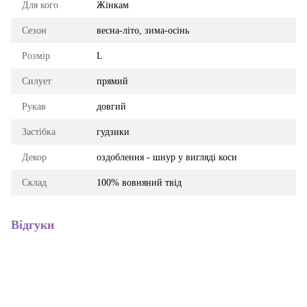
Для кого
Жінкам
Сезон
весна-літо, зима-осінь
Розмір
L
Силует
прямий
Рукав
довгий
Застібка
гудзики
Декор
оздоблення - шнур у вигляді коси
Склад
100% вовняний твід
Відгуки