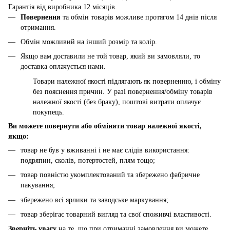
Гарантія від виробника 12 місяців.
Повернення
та обмін товарів можливе протягом 14 днів після
отримання.
Обмін можливий на інший розмір та колір.
Якщо вам доставили не той товар, який ви замовляли, то
доставка оплачується нами.
Товари належної якості підлягають як поверненню, і обміну
без пояснення причин. У разі повернення/обміну товарів
належної якості (без браку), поштові витрати оплачує
покупець.
Ви можете повернути або обміняти товар належної якості,
якщо:
товар не був у вживанні і не має слідів використання:
подряпин, сколів, потертостей, плям тощо;
товар повністю укомплектований та збережено фабричне
пакування;
збережено всі ярлики та заводське маркування;
товар зберігає товарний вигляд та свої споживчі властивості.
Зверніть увагу
на те, що при отриманні замовлення ви можете