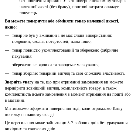
без пояснення причин. У разі повернення/обміну товарів
належної якості (без браку), поштові витрати оплачує
покупець.
Ви можете повернути або обміняти товар належної якості,
якщо:
товар не був у вживанні і не має слідів використання:
подряпин, сколів, потертостей, плям тощо;
товар повністю укомплектований та збережено фабричне
пакування;
збережено всі ярлики та заводське маркування;
товар зберігає товарний вигляд та свої споживчі властивості.
Зверніть увагу
на те, що при отриманні замовлення ви можете
перевірити зовнішній вигляд, комплектність товару, а також
комплектність всього замовлення в момент отримання на пошті або
в магазині.
Ми зможемо оформити повернення тоді, коли отримаємо Вашу
посилку на нашому складі.
Це пересилання може зайняти до 5-7 робочих днів без урахування
вихідних та святкових днів.