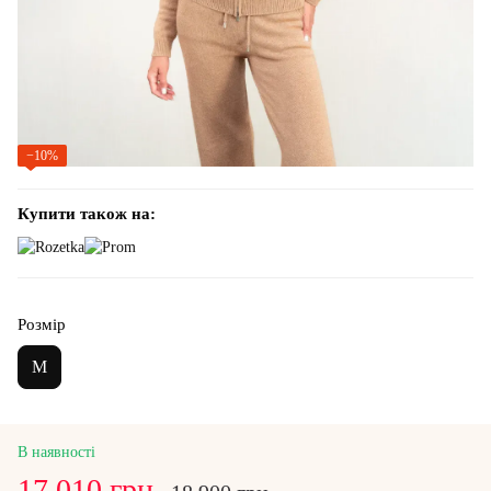
−10%
Купити також на:
Розмір
M
В наявності
17 010 грн