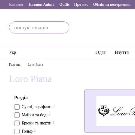
Перейти до основного контенту
Каталог
Новини Anima
Outfit
Про нас
Обмін та повернення
Одяг
Взуття
Укр
Головна
Loro Piana
Loro Piana
Розділ
1
Сукні, сарафани
2
Майки та боді
1
Брюки та шорти
3
Гольф