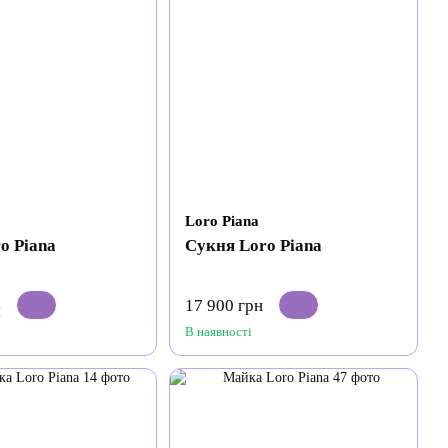
Loro Piana
o Piana
Сукня Loro Piana
17 900 грн
н
В наявності