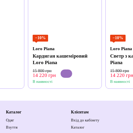
−10%
−10%
Loro Piana
Loro Piana
Кардиган кашеміровий
Светр з 
Loro Piana
Piana
15 800 грн
15 800 грн
14 220 грн
14 220 гр
В наявності
В наявності
Каталог
Клієнтам
Одяг
Вхід до кабінету
Взуття
Каталог