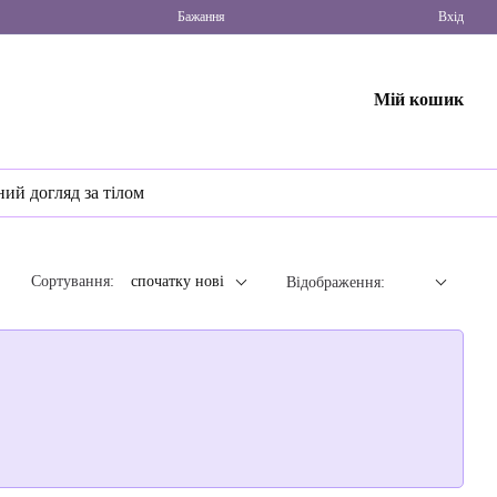
Бажання
Вхід
Мій кошик
ний догляд за тілом
Сортування:
спочатку нові
Відображення: