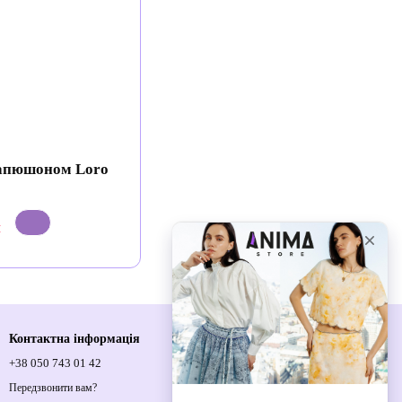
капюшоном Loro
н
Контактна інформація
+38 050 743 01 42
Спортивна площа, 1, м.Київ, 01021,
Україна
Передзвонити вам?
Мапа проїзду