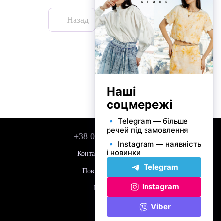
Назад
Вперед
1
з 2
+38 050 743 01 42
Контактна інформація
Повна версія сайту
Мапа сайту
© 2026
Укр
Рус