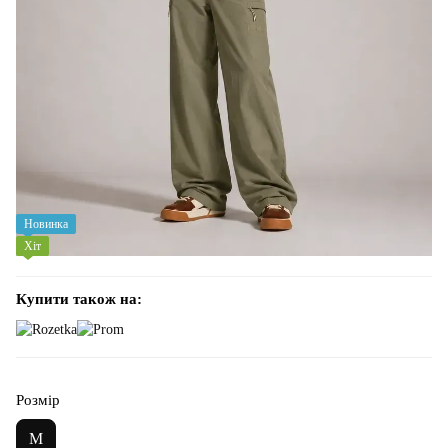
Новинка
Хіт
Купити також на:
Розмір
M