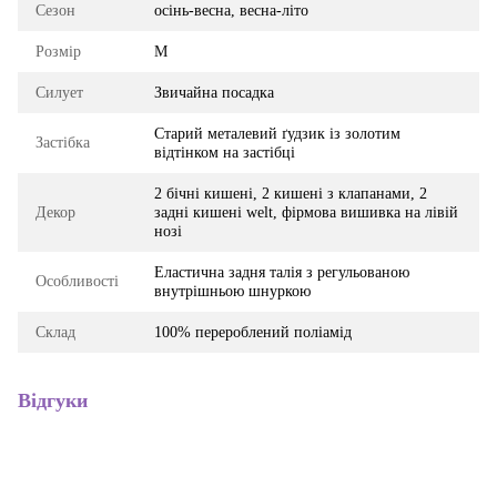
Сезон
осінь-весна, весна-літо
Розмір
M
Силует
Звичайна посадка
Старий металевий ґудзик із золотим
Застібка
відтінком на застібці
2 бічні кишені, 2 кишені з клапанами, 2
Декор
задні кишені welt, фірмова вишивка на лівій
нозі
Еластична задня талія з регульованою
Особливості
внутрішньою шнуркою
Склад
100% перероблений поліамід
Відгуки