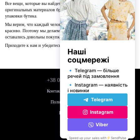
Все вещи, которые вы найдете в Anima store, созданы из
оригинальных материалов бренда и имеют полный комплект
упаковки бутика.
Мы верим, что каждый человек хочет чувствовать себя уверенно и
красиво. Поэтому мы делаем все возможное, чтобы наши клиенты
оставались довольны покупками.
Приходите к нам и убедитесь сами!
+38 050 743 01 42
Контактная информация
Полная версия сайта
Карта сайта
© 2026
Укр
Рус