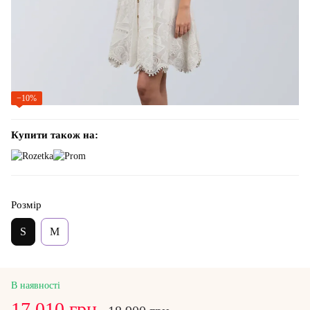
−10%
Купити також на:
Розмір
S
M
В наявності
17 010 грн