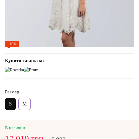
−10%
Купити також на:
Размер
S
M
В наличии
17 010 грн