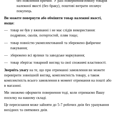
без пояснення причин. У разі повернення/обміну товарів
належної якості (без браку), поштові витрати оплачує
покупець.
Ви можете повернути або обміняти товар належної якості,
якщо:
товар не був у вживанні і не має слідів використання:
подряпин, сколів, потертостей, плям тощо;
товар повністю укомплектований та збережено фабричне
пакування;
збережено всі ярлики та заводське маркування;
товар зберігає товарний вигляд та свої споживчі властивості.
Зверніть увагу
на те, що при отриманні замовлення ви можете
перевірити зовнішній вигляд, комплектність товару, а також
комплектність всього замовлення в момент отримання на пошті або
в магазині.
Ми зможемо оформити повернення тоді, коли отримаємо Вашу
посилку на нашому складі.
Це пересилання може зайняти до 5-7 робочих днів без урахування
вихідних та святкових днів.