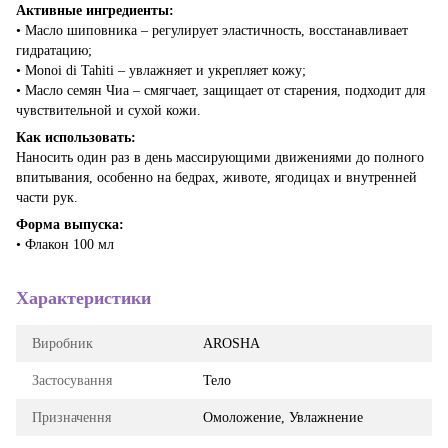
Активные ингредиенты:
• Масло шиповника – регулирует эластичность, восстанавливает
гидратацию;
• Monoi di Tahiti – увлажняет и укрепляет кожу;
• Масло семян Чиа – смягчает, защищает от старения, подходит для
чувствительной и сухой кожи.
Как использовать:
Наносить один раз в день массирующими движениями до полного
впитывания, особенно на бедрах, животе, ягодицах и внутренней
части рук.
Форма выпуска:
• Флакон 100 мл
Характеристики
Виробник
AROSHA
Застосування
Тело
Призначення
Омоложение, Увлажнение