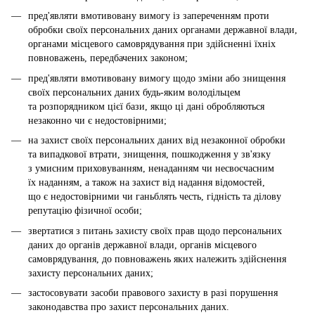
пред'являти вмотивовану вимогу із запереченням проти
обробки своїх персональних даних органами державної влади,
органами місцевого самоврядування при здійсненні їхніх
повноважень, передбачених законом;
пред'являти вмотивовану вимогу щодо зміни або знищення
своїх персональних даних будь-яким володільцем
та розпорядником цієї бази, якщо ці дані обробляються
незаконно чи є недостовірними;
на захист своїх персональних даних від незаконної обробки
та випадкової втрати, знищення, пошкодження у зв'язку
з умисним приховуванням, ненаданням чи несвоєчасним
їх наданням, а також на захист від надання відомостей,
що є недостовірними чи ганьблять честь, гідність та ділову
репутацію фізичної особи;
звертатися з питань захисту своїх прав щодо персональних
даних до органів державної влади, органів місцевого
самоврядування, до повноважень яких належить здійснення
захисту персональних даних;
застосовувати засоби правового захисту в разі порушення
законодавства про захист персональних даних.