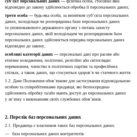
суб’єкт персональних даних —
фізична особа, стосовно якої
відповідно до закону здійснюється обробка її персональних даних;
третя особа —
будь-яка особа, за винятком суб’єкта персональних
даних, володільця чи розпорядника бази персональних даних
та уповноваженого державного органу з питань захисту
персональних даних, якій володільцем чи розпорядником бази
персональних даних здійснюється передача персональних даних
відповідно до закону;
особливі категорії даних —
персональні дані про расове або
етнічне походження, політичні, релігійні або світоглядні
переконання, членство в політичних партіях та професійних
спілках, а також даних, що стосуються здоров’я чи статевого життя.
1.2. Дане Положення обов’язкове для застосування відповідальною
особою та співробітниками продавця, які безпосередньо
здійснюють обробку та/або мають доступ до персональних даних
у зв’язку з виконанням своїх службових обов’язків.
2. Перелік баз персональних даних
2.1. Продавець є власником таких баз персональних даних:
база персональних даних контрагентів.