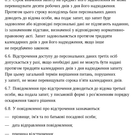
перевищувати десяти робочих днів з дня його надходження.
Протягом цього строку володілець бази персональних даних
доводить до відома особи, яка подає запит, що запит буде
задоволене або відповідні персональні дані не підлягають наданню,
із зазначенням підстави, визначеної у відповідному нормативно-
правовому акті. Запит задовольняється протягом тридцяти
календарних днів з дня його надходження, якщо інше
не передбачено законом.
6.6. Відстрочення доступу до персональних даних третіх осіб
допускається у разі, якщо необхідні дані не можуть бути надані
протягом тридцяти календарних днів з дня надходження запиту.
При цьому загальний термін вирішення питань, порушених
у запиті, не може перевищувати сорока п'яти календарних днів.
6.7. Повідомлення про відстрочення доводиться до відома третьої
особи, яка подала запит, у письмовій формі з роз'ясненням порядку
оскарження такого рішення.
6.8. У повідомленні про відстрочення зазначаються:
прізвище, ім'я та по батькові посадової особи;
дата відправлення повідомлення;
причина відстрочення;