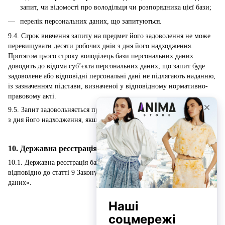
запит, чи відомості про володільця чи розпорядника цієї бази;
перелік персональних даних, що запитуються.
9.4. Строк вивчення запиту на предмет його задоволення не може
перевищувати десяти робочих днів з дня його надходження.
Протягом цього строку володілець бази персональних даних
доводить до відома суб’єкта персональних даних, що запит буде
задоволене або відповідні персональні дані не підлягають наданню,
із зазначенням підстави, визначеної у відповідному нормативно-
правовому акті.
9.5. Запит задовольняється протягом тридцяти календарних днів
з дня його надходження, якщо інше не передбачено законом.
10. Державна реєстрація бази персональних даних
10.1. Державна реєстрація баз персональних даних здійснюється
відповідно до статті 9 Закону України «
Про захист персональних
даних
».