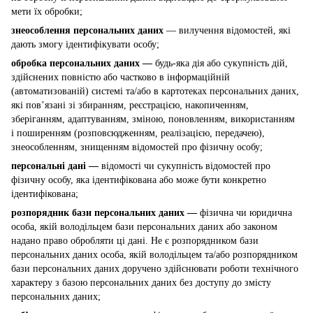
мети їх обробки;
знеособлення персональних даних
— вилучення відомостей, які
дають змогу ідентифікувати особу;
обробка персональних даних —
будь-яка дія або сукупність дій,
здійснених повністю або частково в інформаційній
(автоматизованій) системі та/або в картотеках персональних даних,
які пов’язані зі збиранням, реєстрацією, накопиченням,
зберіганням, адаптуванням, зміною, поновленням, використанням
і поширенням (розповсюдженням, реалізацією, передачею),
знеособленням, знищенням відомостей про фізичну особу;
персональні дані —
відомості чи сукупність відомостей про
фізичну особу, яка ідентифікована або може бути конкретно
ідентифікована;
розпорядник бази персональних даних —
фізична чи юридична
особа, якій володільцем бази персональних даних або законом
надано право обробляти ці дані. Не є розпорядником бази
персональних даних особа, якій володільцем та/або розпорядником
бази персональних даних доручено здійснювати роботи технічного
характеру з базою персональних даних без доступу до змісту
персональних даних;