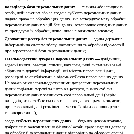
володілець бази персональних даних
— фізична або юридична
особа, якій законом або за згодою суб’єкта персональних даних
надано право на обробку цих даних, яка затверджує мету обробки
персональних даних у цій базі даних, встановлює склад цих даних
та процедури їх обробки, якщо інше не визначено законом;
Державний реєстр баз персональних даних
— єдина державна
інформаційна система збору, накопичення та обробки відомостей
про зареєстровані бази персональних даних;
загальнодоступні джерела персональних даних —
довідники,
адресні книги, реєстри, списки, каталоги, інші систематизовані
збірники відкритої інформації, які містять персональні дані,
розміщені та опубліковані з відома суб’єкта персональних даних.
Не вважаються загальнодоступними джерелами персональних
даних соціальні мережі та інтернет-ресурси, в яких суб’єкт
персональних даних залишають свої персональні дані (окрім
випадків, коли суб’єктом персональних даних прямо зазначено,
що персональні дані розміщені з метою їх вільного поширення
та використання);
згода суб’єкта персональних даних
— будь-яке документоване,
добровільне волевиявлення фізичної особи щодо надання дозволу
на обробку її персональних даних відповідно до сформульованої