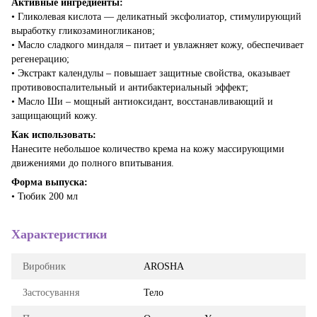
Активные ингредиенты:
• Гликолевая кислота — деликатный эксфолиатор, стимулирующий
выработку гликозаминогликанов;
• Масло сладкого миндаля – питает и увлажняет кожу, обеспечивает
регенерацию;
• Экстракт календулы – повышает защитные свойства, оказывает
противовоспалительный и антибактериальный эффект;
• Масло Ши – мощный антиоксидант, восстанавливающий и
защищающий кожу.
Как использовать:
Нанесите небольшое количество крема на кожу массирующими
движениями до полного впитывания.
Форма выпуска:
• Тюбик 200 мл
Характеристики
Виробник
AROSHA
Застосування
Тело