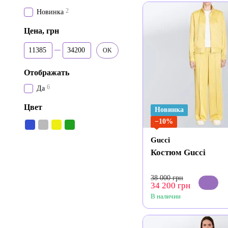
2
Новинка
Цена, грн
От Цена, грн
До Цена, грн
OK
Отображать
6
Да
Цвет
Новинка
−10%
Gucci
Костюм Gucci
38 000 грн
34 200 грн
В наличии