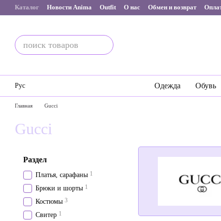
Перейти к основному контенту
Каталог
Новости Anima
Outfit
О нас
Обмен и возврат
Оплат
Одежда
Обувь
Рус
Главная
Gucci
Gucci
Раздел
1
Платья, сарафаны
1
Брюки и шорты
3
Костюмы
1
Свитер