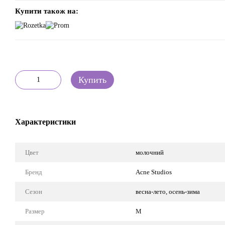
Купити також на:
Купить
Характеристики
Цвет
молочний
Бренд
Acne Studios
Сезон
весна-лето, осень-зима
Размер
M