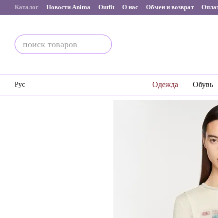
Перейти к основному контенту
Каталог
Новости Anima
Outfit
О нас
Обмен и возврат
Оплат
Одежда
Обувь
Рус