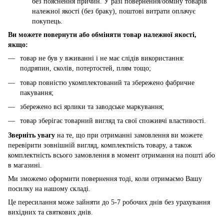
без пояснення причин. У разі повернення/обміну товарів
належної якості (без браку), поштові витрати оплачує
покупець.
Ви можете повернути або обміняти товар належної якості,
якщо:
товар не був у вживанні і не має слідів використання:
подряпин, сколів, потертостей, плям тощо;
товар повністю укомплектований та збережено фабричне
пакування;
збережено всі ярлики та заводське маркування;
товар зберігає товарний вигляд та свої споживчі властивості.
Зверніть увагу
на те, що при отриманні замовлення ви можете
перевірити зовнішній вигляд, комплектність товару, а також
комплектність всього замовлення в момент отримання на пошті або
в магазині.
Ми зможемо оформити повернення тоді, коли отримаємо Вашу
посилку на нашому складі.
Це пересилання може зайняти до 5-7 робочих днів без урахування
вихідних та святкових днів.