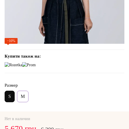
−10%
Купити також на:
Размер
S
M
Нет в наличии
5 670 грн