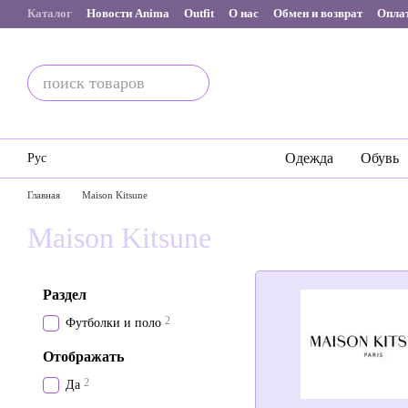
Перейти к основному контенту
Каталог
Новости Anima
Outfit
О нас
Обмен и возврат
Оплат
Одежда
Обувь
Рус
Главная
Maison Kitsune
Maison Kitsune
Раздел
2
Футболки и поло
Отображать
2
Да