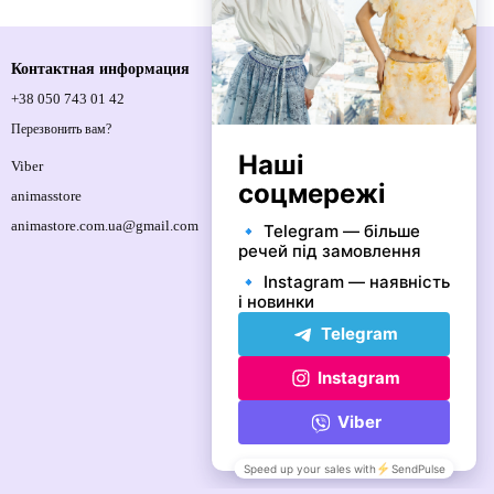
Контактная информация
+38 050 743 01 42
Спортивна площа, 1, м.Київ, 01021,
Україна
Перезвонить вам?
Карта проезда
Viber
animasstore
animastore.com.ua@gmail.com