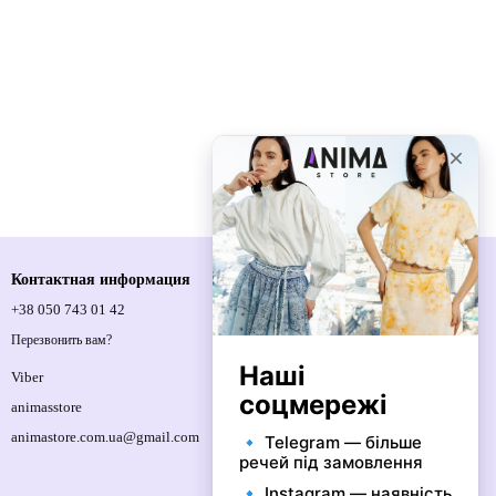
Контактная информация
+38 050 743 01 42
Спортивна площа, 1, м.Київ, 01021,
Україна
Перезвонить вам?
Карта проезда
Viber
animasstore
animastore.com.ua@gmail.com