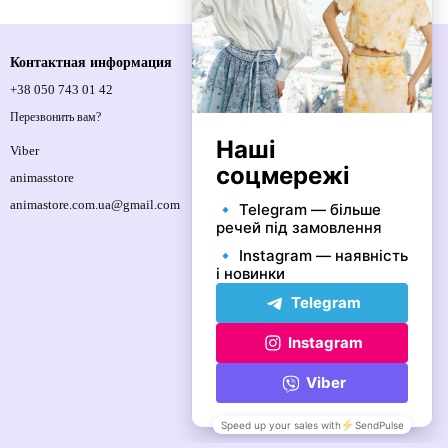
Контактная информация
+38 050 743 01 42
Спортивна площа, 1, м.Київ, 01021,
Україна
Перезвонить вам?
Карта проезда
Viber
animasstore
animastore.com.ua@gmail.com