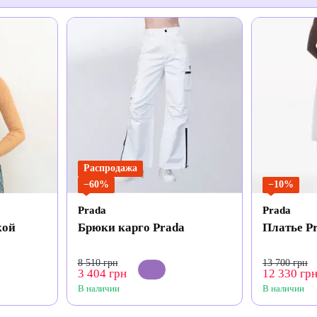
Распродажа
−60%
−10%
Prada
Prada
кой
Брюки карго Prada
Платье P
8 510 грн
13 700 грн
3 404 грн
12 330 гр
В наличии
В наличии