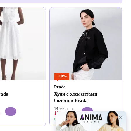
−10%
Prada
rada
Худи с элементами
болоньи Prada
14 700 грн
н
13 230 грн
В наличии