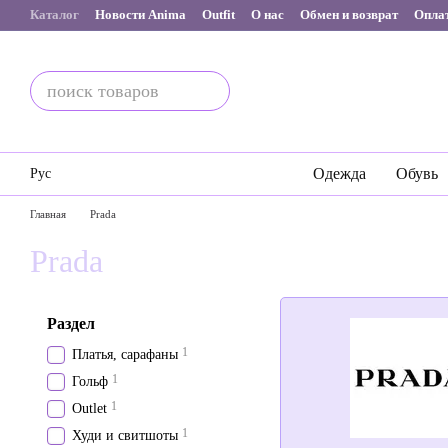
Перейти к основному контенту
Каталог
Новости Anima
Outfit
О нас
Обмен и возврат
Оплат
Одежда
Обувь
Рус
Главная
Prada
Prada
Раздел
1
Платья, сарафаны
1
Гольф
1
Outlet
1
Худи и свитшоты