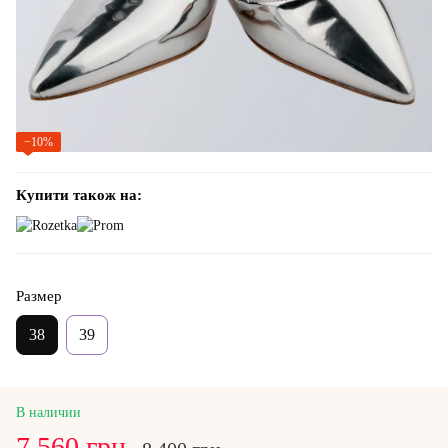
−10%
Купити також на:
Размер
38
39
В наличии
7 560 грн