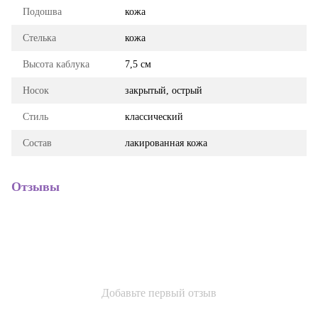
Подошва
кожа
Стелька
кожа
Высота каблука
7,5 см
Носок
закрытый, острый
Стиль
классический
Состав
лакированная кожа
Отзывы
Добавьте первый отзыв